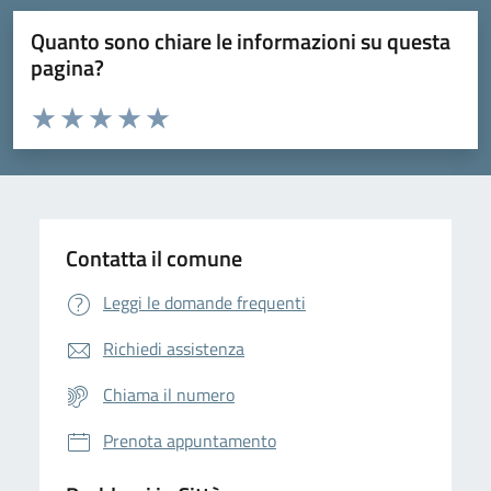
Quanto sono chiare le informazioni su questa
pagina?
Valuta da 1 a 5 stelle la pagina
Domanda
Valuta 1 stelle su 5
Valuta 2 stelle su 5
Valuta 3 stelle su 5
Valuta 4 stelle su 5
Valuta 5 stelle su 5
Contatta il comune
Leggi le domande frequenti
Richiedi assistenza
Chiama il numero
Prenota appuntamento