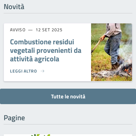
Novità
AVVISO
12 SET 2025
Combustione residui
vegetali provenienti da
attività agricola
LEGGI ALTRO
COMBUSTIONE RESIDUI VEGETALI PROVENIENTI DA ATTIVITÀ
Tutte le novità
Pagine