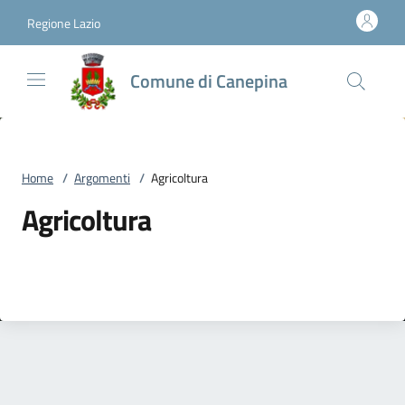
Vai al contenuto
accedi al menu
footer.enter
Regione Lazio
Comune di Canepina
Home
/
Argomenti
/
Agricoltura
Agricoltura