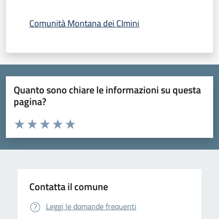
Comunità Montana dei CImini
Quanto sono chiare le informazioni su questa
pagina?
Valuta da 1 a 5 stelle la pagina
Domanda
Valuta 1 stelle su 5
Valuta 2 stelle su 5
Valuta 3 stelle su 5
Valuta 4 stelle su 5
Valuta 5 stelle su 5
Contatta il comune
Leggi le domande frequenti