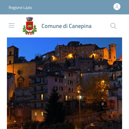
Vai al contenuto
accedi al menu
footer.enter
Regione Lazio
Comune di Canepina