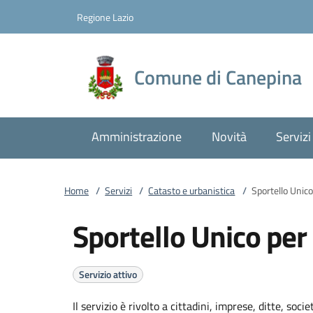
Vai al contenuto
accedi al menu
footer.enter
Regione Lazio
Comune di Canepina
Amministrazione
Novità
Servizi
Home
/
Servizi
/
Catasto e urbanistica
/
Sportello Unico 
Sportello Unico per 
Servizio attivo
Il servizio è rivolto a cittadini, imprese, ditte, so