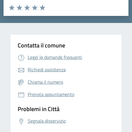
Valuta da 1 a 5 stelle la pagina
Domanda
Valuta 1 stelle su 5
Valuta 2 stelle su 5
Valuta 3 stelle su 5
Valuta 4 stelle su 5
Valuta 5 stelle su 5
Contatta il comune
Leggi le domande frequenti
Richiedi assistenza
Chiama il numero
Prenota appuntamento
Problemi in Città
Segnala disservizio