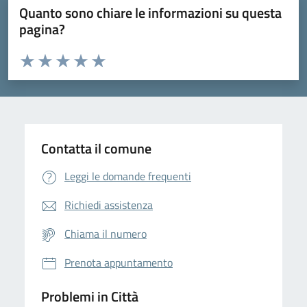
Quanto sono chiare le informazioni su questa
pagina?
Valuta da 1 a 5 stelle la pagina
Domanda
Valuta 1 stelle su 5
Valuta 2 stelle su 5
Valuta 3 stelle su 5
Valuta 4 stelle su 5
Valuta 5 stelle su 5
Contatta il comune
Leggi le domande frequenti
Richiedi assistenza
Chiama il numero
Prenota appuntamento
Problemi in Città