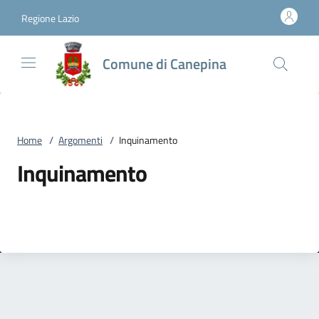
Vai al contenuto
accedi al menu
footer.enter
Regione Lazio
Comune di Canepina
Home
/
Argomenti
/
Inquinamento
Inquinamento