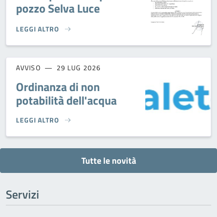
pozzo Selva Luce
LEGGI ALTRO
REVOCATA L'ORDINANZA DI NON POTABILITÀ PER IL POZZO S
AVVISO
29 LUG 2026
Ordinanza di non
potabilità dell'acqua
LEGGI ALTRO
ORDINANZA DI NON POTABILITÀ DELL'ACQUA}
Tutte le novità
Servizi