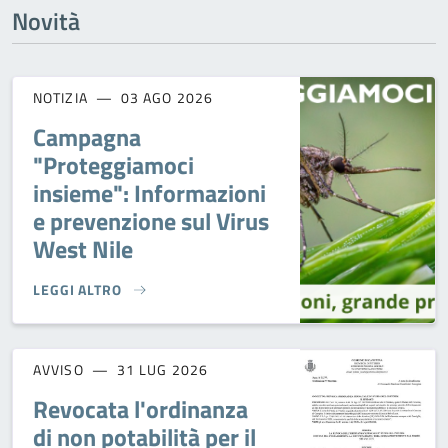
Novità
NOTIZIA
03 AGO 2026
Campagna
"Proteggiamoci
insieme": Informazioni
e prevenzione sul Virus
West Nile
LEGGI ALTRO
CAMPAGNA "PROTEGGIAMOCI INSIEME": INFORMAZIONI E P
AVVISO
31 LUG 2026
Revocata l'ordinanza
di non potabilità per il