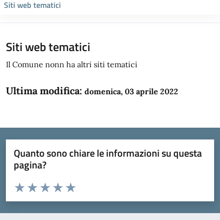
Siti web tematici
Siti web tematici
Il Comune nonn ha altri siti tematici
Ultima modifica:
domenica, 03 aprile 2022
Quanto sono chiare le informazioni su questa
pagina?
Valuta da 1 a 5 stelle la pagina
Domanda
Valuta 1 stelle su 5
Valuta 2 stelle su 5
Valuta 3 stelle su 5
Valuta 4 stelle su 5
Valuta 5 stelle su 5