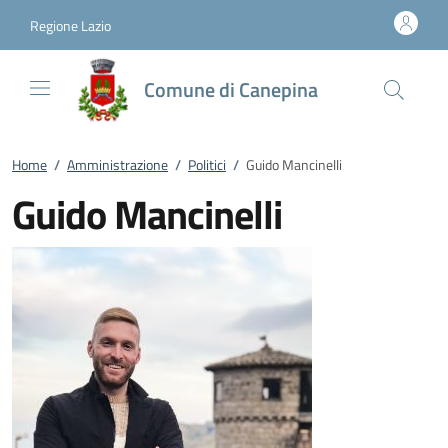
Vai al contenuto
accedi al menu
footer.enter
Regione Lazio
Comune di Canepina
Home
/
Amministrazione
/
Politici
/
Guido Mancinelli
Guido Mancinelli