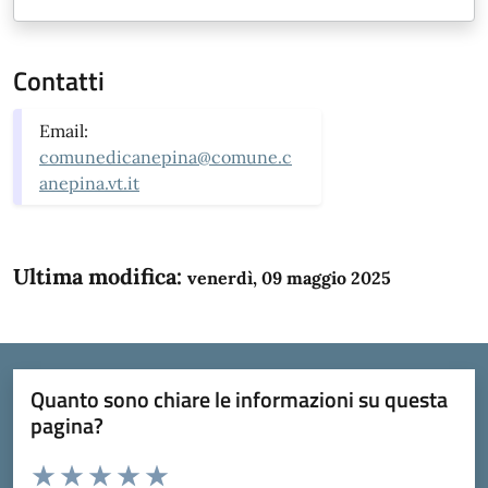
Contatti
Email:
comunedicanepina@comune.c
anepina.vt.it
Ultima modifica:
venerdì, 09 maggio 2025
Quanto sono chiare le informazioni su questa
pagina?
Valuta da 1 a 5 stelle la pagina
Domanda