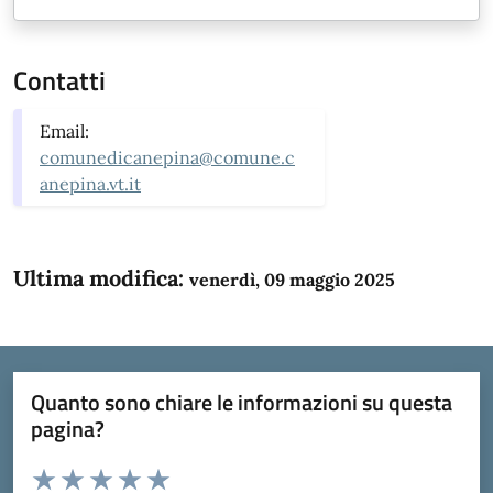
Contatti
Email:
comunedicanepina@comune.c
anepina.vt.it
Ultima modifica:
venerdì, 09 maggio 2025
Quanto sono chiare le informazioni su questa
pagina?
Valuta da 1 a 5 stelle la pagina
Domanda