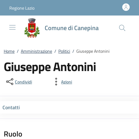
Vai al contenuto
accedi al menu
footer.enter
Regione Lazio
Comune di Canepina
Home
/
Amministrazione
/
Politici
/
Giuseppe Antonini
Giuseppe Antonini
Condividi
Azioni
Contatti
Ruolo