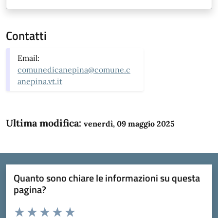
Contatti
Email:
comunedicanepina@comune.c
anepina.vt.it
Ultima modifica:
venerdì, 09 maggio 2025
Quanto sono chiare le informazioni su questa
pagina?
Valuta da 1 a 5 stelle la pagina
Domanda