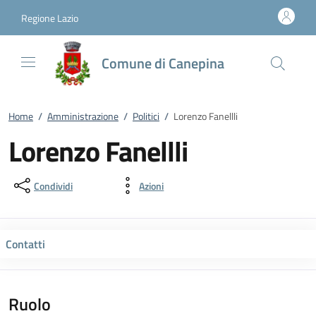
Vai al contenuto
accedi al menu
footer.enter
Regione Lazio
Comune di Canepina
Home
/
Amministrazione
/
Politici
/
Lorenzo Fanellli
Lorenzo Fanellli
Condividi
Azioni
Contatti
Ruolo