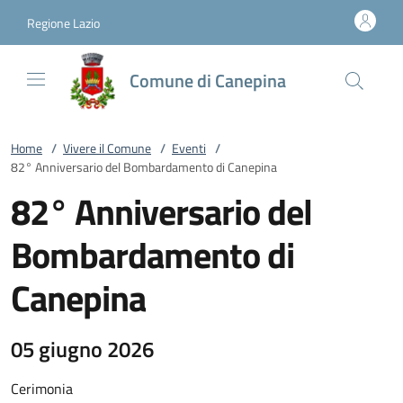
Vai al contenuto
accedi al menu
footer.enter
Regione Lazio
Comune di Canepina
Home
/
Vivere il Comune
/
Eventi
/
82° Anniversario del Bombardamento di Canepina
82° Anniversario del
Bombardamento di
Canepina
05 giugno 2026
Cerimonia