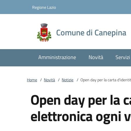
Vai al contenuto
accedi al menu
footer.enter
Regione Lazio
Comune di Canepina
Amministrazione
Novità
Servizi
Home
/
Novità
/
Notizie
/
Open day per la carta d'identi
Open day per la c
elettronica ogni 