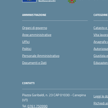
AMMINISTRAZIONE
CATEGORIE 
Organi di governo
Catasto e 
Aree amministrative
Vita lavor
Uffici
Anagrafe e
Politici
Autorizzaz
Personale Amministrativo
Giustizia 
Documenti e Dati
Educazion
CONTATTI
Piazza Garibaldi, n. 23 CAP 01030 - Canepina
Leggi le 
(VT)
Richiedi a
Tel.
0761 750990