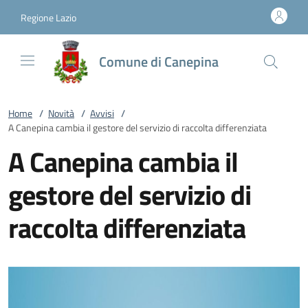
Vai al contenuto
accedi al menu
footer.enter
Regione Lazio
Comune di Canepina
Home
/
Novità
/
Avvisi
/
A Canepina cambia il gestore del servizio di raccolta differenziata
A Canepina cambia il
gestore del servizio di
raccolta differenziata