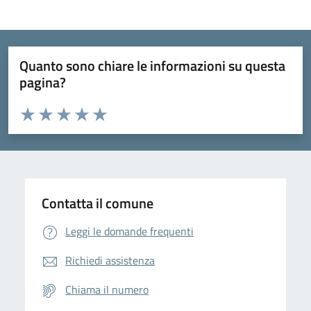
Quanto sono chiare le informazioni su questa
pagina?
Valuta da 1 a 5 stelle la pagina
Domanda
Valuta 1 stelle su 5
Valuta 2 stelle su 5
Valuta 3 stelle su 5
Valuta 4 stelle su 5
Valuta 5 stelle su 5
Contatta il comune
Leggi le domande frequenti
Richiedi assistenza
Chiama il numero