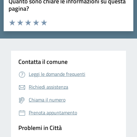
Quanto sono chiare le informazioni su questa
pagina?
Valuta da 1 a 5 stelle la pagina
Domanda
Valuta 1 stelle su 5
Valuta 2 stelle su 5
Valuta 3 stelle su 5
Valuta 4 stelle su 5
Valuta 5 stelle su 5
Contatta il comune
Leggi le domande frequenti
Richiedi assistenza
Chiama il numero
Prenota appuntamento
Problemi in Città