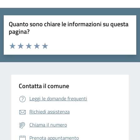
Quanto sono chiare le informazioni su questa
pagina?
Valuta da 1 a 5 stelle la pagina
Domanda
Valuta 1 stelle su 5
Valuta 2 stelle su 5
Valuta 3 stelle su 5
Valuta 4 stelle su 5
Valuta 5 stelle su 5
Contatta il comune
Leggi le domande frequenti
Richiedi assistenza
Chiama il numero
Prenota appuntamento