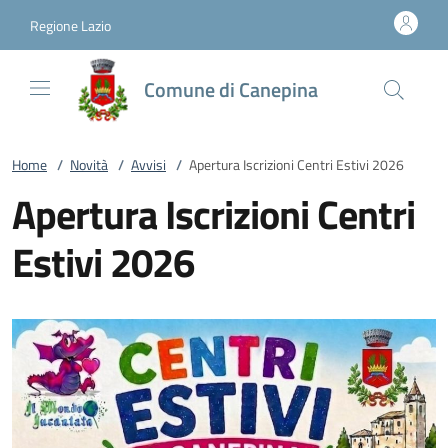
Vai al contenuto
accedi al menu
footer.enter
Regione Lazio
Comune di Canepina
Home
/
Novità
/
Avvisi
/
Apertura Iscrizioni Centri Estivi 2026
Apertura Iscrizioni Centri
Estivi 2026