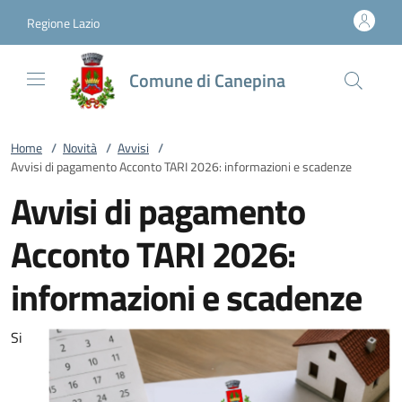
Vai al contenuto
accedi al menu
footer.enter
Regione Lazio
Comune di Canepina
Home
/
Novità
/
Avvisi
/
Avvisi di pagamento Acconto TARI 2026: informazioni e scadenze
Avvisi di pagamento
Acconto TARI 2026:
informazioni e scadenze
Si