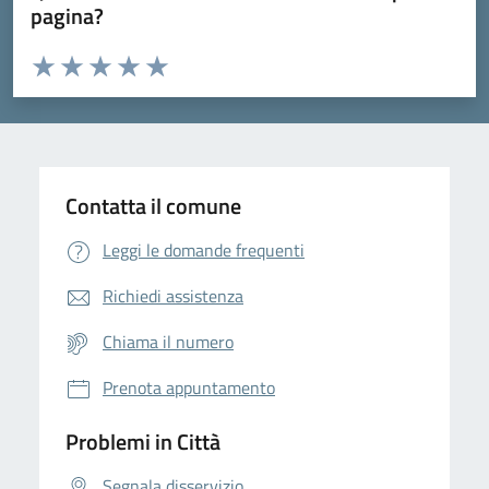
pagina?
Valuta da 1 a 5 stelle la pagina
Domanda
Valuta 1 stelle su 5
Valuta 2 stelle su 5
Valuta 3 stelle su 5
Valuta 4 stelle su 5
Valuta 5 stelle su 5
Contatta il comune
Leggi le domande frequenti
Richiedi assistenza
Chiama il numero
Prenota appuntamento
Problemi in Città
Segnala disservizio