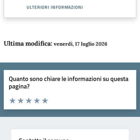
ULTERIORI INFORMAZIONI
Ultima modifica:
venerdì, 17 luglio 2026
Quanto sono chiare le informazioni su questa
pagina?
Valuta da 1 a 5 stelle la pagina
Domanda
Valuta 1 stelle su 5
Valuta 2 stelle su 5
Valuta 3 stelle su 5
Valuta 4 stelle su 5
Valuta 5 stelle su 5