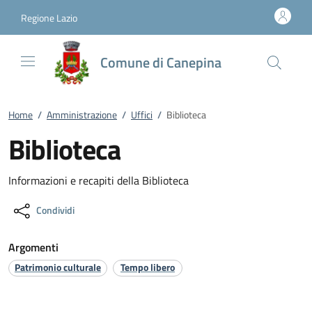
Vai al contenuto
accedi al menu
footer.enter
Regione Lazio
Comune di Canepina
Home
/
Amministrazione
/
Uffici
/
Biblioteca
Biblioteca
Informazioni e recapiti della Biblioteca
Condividi
Argomenti
Patrimonio culturale
Tempo libero