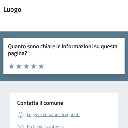
Luogo
Quanto sono chiare le informazioni su questa
pagina?
Valuta da 1 a 5 stelle la pagina
Domanda
Valuta 1 stelle su 5
Valuta 2 stelle su 5
Valuta 3 stelle su 5
Valuta 4 stelle su 5
Valuta 5 stelle su 5
Contatta il comune
Leggi le domande frequenti
Richiedi assistenza