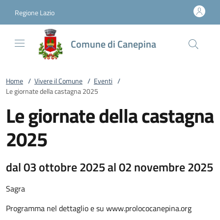
Vai al contenuto
accedi al menu
footer.enter
Regione Lazio
Comune di Canepina
Home
/
Vivere il Comune
/
Eventi
/
Le giornate della castagna 2025
Le giornate della castagna
2025
dal 03 ottobre 2025 al 02 novembre 2025
Sagra
Programma nel dettaglio e su www.prolococanepina.org