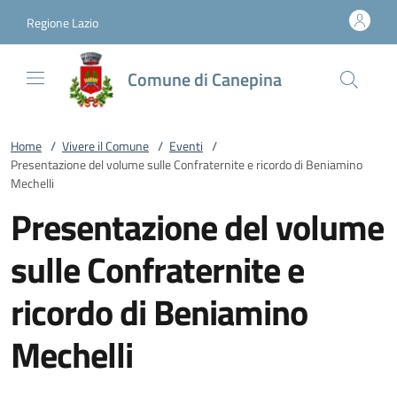
Vai al contenuto
accedi al menu
footer.enter
Regione Lazio
Comune di Canepina
Home
/
Vivere il Comune
/
Eventi
/
Presentazione del volume sulle Confraternite e ricordo di Beniamino
Mechelli
Presentazione del volume
sulle Confraternite e
ricordo di Beniamino
Mechelli