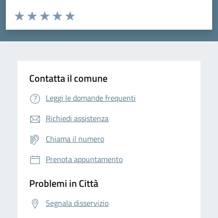
Valuta da 1 a 5 stelle la pagina
Domanda
Valuta 1 stelle su 5
Valuta 2 stelle su 5
Valuta 3 stelle su 5
Valuta 4 stelle su 5
Valuta 5 stelle su 5
Contatta il comune
Leggi le domande frequenti
Richiedi assistenza
Chiama il numero
Prenota appuntamento
Problemi in Città
Segnala disservizio