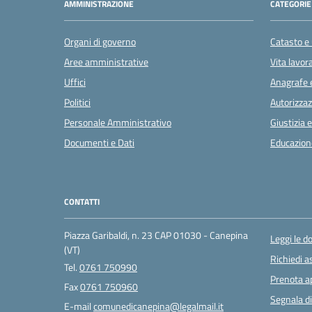
AMMINISTRAZIONE
CATEGORIE 
Organi di governo
Catasto e 
Aree amministrative
Vita lavor
Uffici
Anagrafe e
Politici
Autorizzaz
Personale Amministrativo
Giustizia 
Documenti e Dati
Educazion
CONTATTI
Piazza Garibaldi, n. 23 CAP 01030 - Canepina
Leggi le 
(VT)
Richiedi a
Tel.
0761 750990
Prenota 
Fax
0761 750960
Segnala di
E-mail
comunedicanepina@legalmail.it