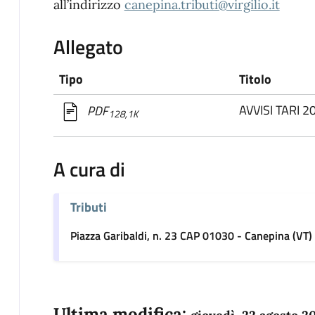
all’indirizzo
canepina.tributi@virgilio.it
Allegato
Tipo
Titolo
AVVISI TARI 2
PDF
128,1K
A cura di
Tributi
Piazza Garibaldi, n. 23 CAP 01030 - Canepina (VT)
Ultima modifica: