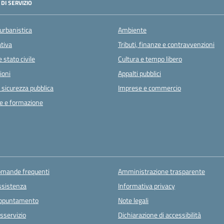
DI SERVIZIO
urbanistica
Ambiente
ativa
Tributi, finanze e contravvenzioni
 stato civile
Cultura e tempo libero
ioni
Appalti pubblici
e sicurezza pubblica
Imprese e commercio
e e formazione
domande frequenti
Amministrazione trasparente
ssistenza
Informativa privacy
appuntamento
Note legali
sservizio
Dichiarazione di accessibilità