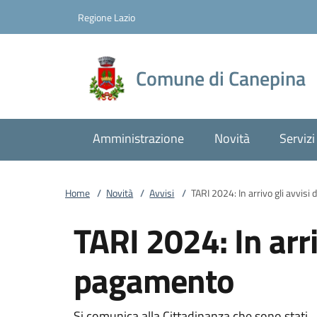
Vai al contenuto
accedi al menu
footer.enter
Regione Lazio
Comune di Canepina
Amministrazione
Novità
Servizi
Home
/
Novità
/
Avvisi
/
TARI 2024: In arrivo gli avvisi
TARI 2024: In arri
pagamento
Si comunica alla Cittadinanza che sono stati