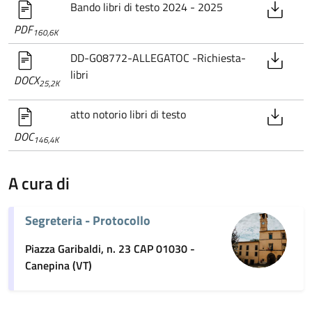
Bando libri di testo 2024 - 2025
PDF
160,6K
DD-G08772-ALLEGATOC -Richiesta-
libri
DOCX
25,2K
atto notorio libri di testo
DOC
146,4K
A cura di
Segreteria - Protocollo
Piazza Garibaldi, n. 23 CAP 01030 -
Canepina (VT)