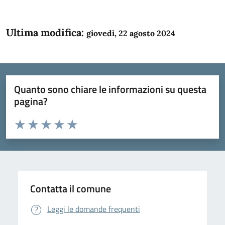
Ultima modifica:
giovedì, 22 agosto 2024
Quanto sono chiare le informazioni su questa
pagina?
Valuta da 1 a 5 stelle la pagina
Domanda
Valuta 1 stelle su 5
Valuta 2 stelle su 5
Valuta 3 stelle su 5
Valuta 4 stelle su 5
Valuta 5 stelle su 5
Contatta il comune
Leggi le domande frequenti