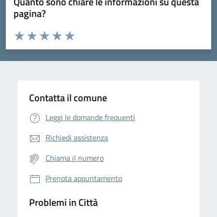
Quanto sono chiare le informazioni su questa
pagina?
Valuta da 1 a 5 stelle la pagina
Domanda
Valuta 1 stelle su 5
Valuta 2 stelle su 5
Valuta 3 stelle su 5
Valuta 4 stelle su 5
Valuta 5 stelle su 5
Contatta il comune
Leggi le domande frequenti
Richiedi assistenza
Chiama il numero
Prenota appuntamento
Problemi in Città