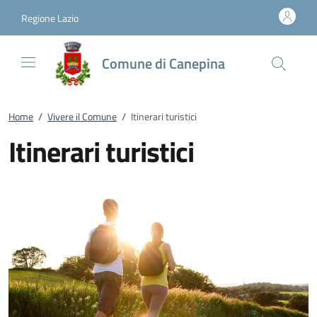
Vai al contenuto
accedi al menu
footer.enter
Regione Lazio
Comune di Canepina
Home
/
Vivere il Comune
/
Itinerari turistici
Itinerari turistici