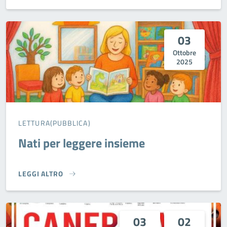
03
Ottobre
2025
LETTURA(PUBBLICA)
Nati per leggere insieme
LEGGI ALTRO
NATI PER LEGGERE INSIEME}
03
02