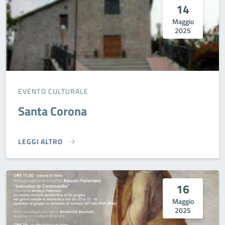
14
Maggio
2025
EVENTO CULTURALE
Santa Corona
LEGGI ALTRO
SANTA CORONA}
16
Maggio
2025