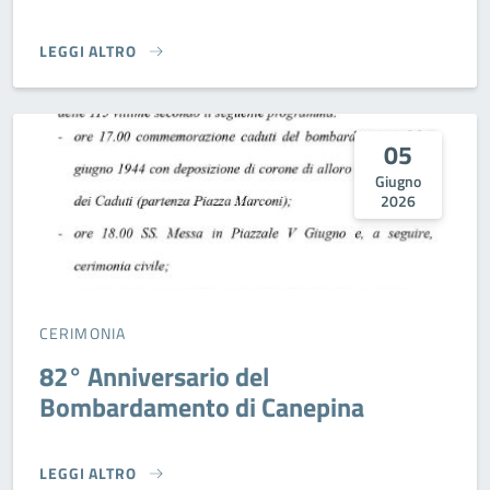
LEGGI ALTRO
PRESENTAZIONE DEL VOLUME SULLE CONFRATERNITE E RI
05
Giugno
2026
CERIMONIA
82° Anniversario del
Bombardamento di Canepina
LEGGI ALTRO
82° ANNIVERSARIO DEL BOMBARDAMENTO DI CANEPINA}