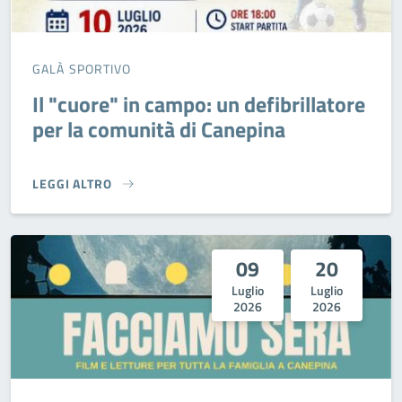
GALÀ SPORTIVO
Il "cuore" in campo: un defibrillatore
per la comunità di Canepina
LEGGI ALTRO
IL "CUORE" IN CAMPO: UN DEFIBRILLATORE PER LA COMUNI
09
20
Luglio
Luglio
2026
2026