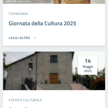
CERIMONIA
Giornata della Cultura 2025
LEGGI ALTRO
GIORNATA DELLA CULTURA 2025}
14
Maggio
2025
EVENTO CULTURALE