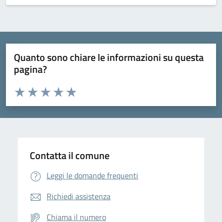
Quanto sono chiare le informazioni su questa
pagina?
Valuta da 1 a 5 stelle la pagina
Domanda
Valuta 1 stelle su 5
Valuta 2 stelle su 5
Valuta 3 stelle su 5
Valuta 4 stelle su 5
Valuta 5 stelle su 5
Contatta il comune
Leggi le domande frequenti
Richiedi assistenza
Chiama il numero