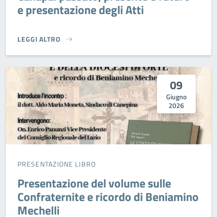
e presentazione degli Atti
LEGGI ALTRO
CULTURA: INCONTRO PUBBLICO "LA CANAPA: PASSATO, PRE
09
Giugno
2026
PRESENTAZIONE LIBRO
Presentazione del volume sulle
Confraternite e ricordo di Beniamino
Mechelli