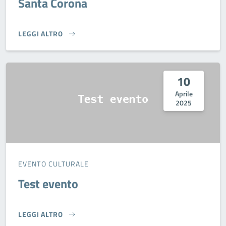
Santa Corona
LEGGI ALTRO
SANTA CORONA}
10
Aprile
2025
EVENTO CULTURALE
Test evento
LEGGI ALTRO
TEST EVENTO}