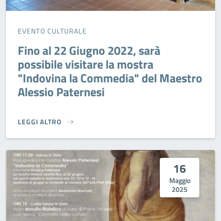
EVENTO CULTURALE
Fino al 22 Giugno 2022, sarà
possibile visitare la mostra
"Indovina la Commedia" del Maestro
Alessio Paternesi
LEGGI ALTRO
FINO AL 22 GIUGNO 2022, SARÀ POSSIBILE VISITARE LA 
16
Maggio
2025