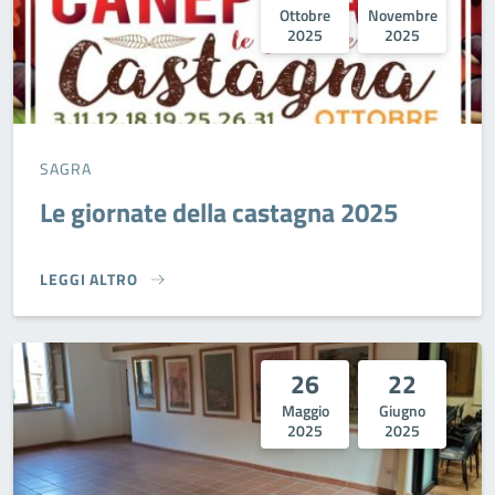
Ottobre
Novembre
2025
2025
SAGRA
Le giornate della castagna 2025
LEGGI ALTRO
LE GIORNATE DELLA CASTAGNA 2025}
26
22
Maggio
Giugno
2025
2025