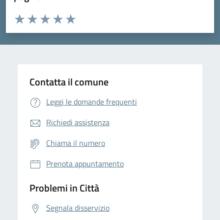
Valuta da 1 a 5 stelle la pagina
Domanda
Valuta 1 stelle su 5
Valuta 2 stelle su 5
Valuta 3 stelle su 5
Valuta 4 stelle su 5
Valuta 5 stelle su 5
Contatta il comune
Leggi le domande frequenti
Richiedi assistenza
Chiama il numero
Prenota appuntamento
Problemi in Città
Segnala disservizio