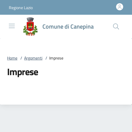
Vai al contenuto
accedi al menu
footer.enter
Regione Lazio
Comune di Canepina
Home
/
Argomenti
/
Imprese
Imprese