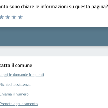
nto sono chiare le informazioni su questa pagina
 da 1 a 5 stelle la pagina
anda
ta 1 stelle su 5
Valuta 2 stelle su 5
Valuta 3 stelle su 5
Valuta 4 stelle su 5
Valuta 5 stelle su 5
tatta il comune
Leggi le domande frequenti
Richiedi assistenza
Chiama il numero
Prenota appuntamento