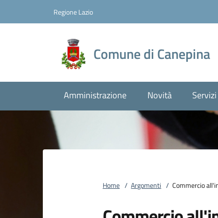
Vai al contenuto
accedi al menu
footer.enter
Regione Lazio
Comune di Canepina
Amministrazione
Novità
Servizi
Home
/
Argomenti
/
Commercio all'i
Commercio all'i