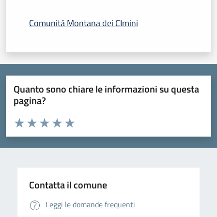
Comunità Montana dei CImini
Quanto sono chiare le informazioni su questa
pagina?
Valuta da 1 a 5 stelle la pagina
Domanda
Valuta 1 stelle su 5
Valuta 2 stelle su 5
Valuta 3 stelle su 5
Valuta 4 stelle su 5
Valuta 5 stelle su 5
Contatta il comune
Leggi le domande frequenti