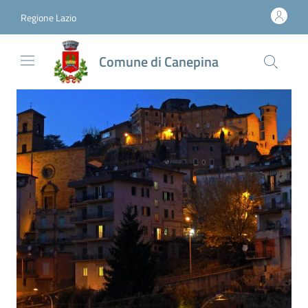
Vai al contenuto
accedi al menu
footer.enter
Regione Lazio
Comune di Canepina