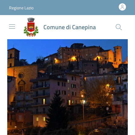
Vai al contenuto
accedi al menu
footer.enter
Regione Lazio
Comune di Canepina