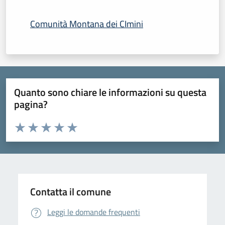
Comunità Montana dei CImini
Quanto sono chiare le informazioni su questa
pagina?
Valuta da 1 a 5 stelle la pagina
Domanda
Valuta 1 stelle su 5
Valuta 2 stelle su 5
Valuta 3 stelle su 5
Valuta 4 stelle su 5
Valuta 5 stelle su 5
Contatta il comune
Leggi le domande frequenti